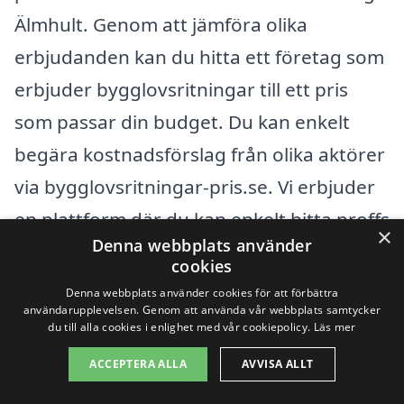
Älmhult. Genom att jämföra olika
erbjudanden kan du hitta ett företag som
erbjuder bygglovsritningar till ett pris
som passar din budget. Du kan enkelt
begära kostnadsförslag från olika aktörer
via bygglovsritningar-pris.se. Vi erbjuder
en plattform där du kan enkelt hitta proffs
×
Denna webbplats använder
som specialiserar sig på bygglovsritningar
cookies
i ditt närområde.
Denna webbplats använder cookies för att förbättra
användarupplevelsen. Genom att använda vår webbplats samtycker
du till alla cookies i enlighet med vår cookiepolicy.
Läs mer
Genom att använda vår tjänst får du en
ACCEPTERA ALLA
AVVISA ALLT
snabb överblick över konkurrerande