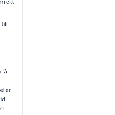
orrekt
ill
 få
eller
vid
om