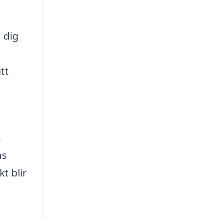
a dig
tt
n
as
t blir