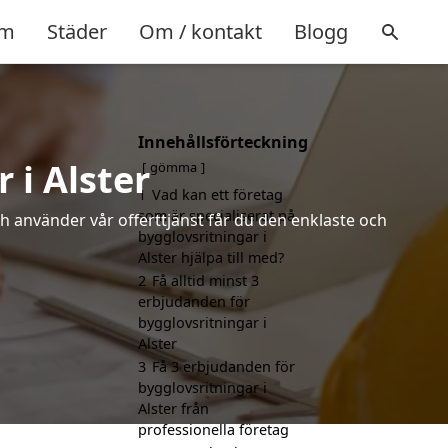
m
Städer
Om / kontakt
Blogg
Innehållsförteckning
 i Alster
gömma
1
Vad kan ett företag
som är specialiserat på
h använder vår offerttjänst får du den enklaste och
bygglovsritningar i
Alster hjälpa till med?
2
Få alltid minst 3
erbjudanden för
bygglovsritningar i
Alster
3
Få 3 erbjudanden för
bygglovsritningar i
Alster från
professionella företag