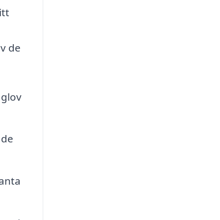
tt
av de
gglov
ade
anta