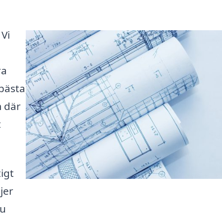
 Vi
ra
 bästa
m där
t
igt
jer
du