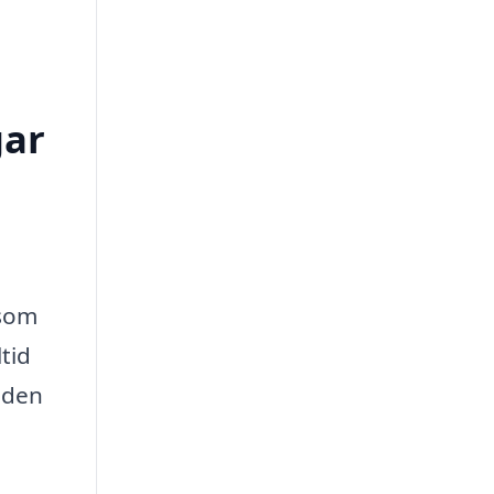
gar
 som
tid
 den