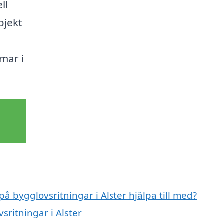
ll
ojekt
mar i
på bygglovsritningar i Alster hjälpa till med?
sritningar i Alster