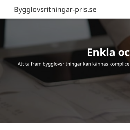
Bygglovsritningar-pris.se
Enkla oc
Att ta fram bygglovsritningar kan kännas komplicer