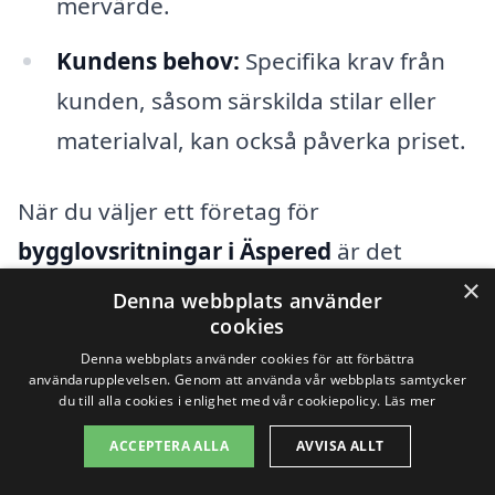
mervärde.
Kundens behov:
Specifika krav från
kunden, såsom särskilda stilar eller
materialval, kan också påverka priset.
När du väljer ett företag för
bygglovsritningar i Äspered
är det
×
avgörande att jämföra olika offerter och
Denna webbplats använder
cookies
tjänster. Genom att använda plattformar
Denna webbplats använder cookies för att förbättra
som bygglovsritningar-pris.se kan du
användarupplevelsen. Genom att använda vår webbplats samtycker
du till alla cookies i enlighet med vår cookiepolicy.
Läs mer
enkelt få flera olika offerter från lokala
experter, vilket ger en bättre översikt över
ACCEPTERA ALLA
AVVISA ALLT
marknadspriserna. Att samla in flera