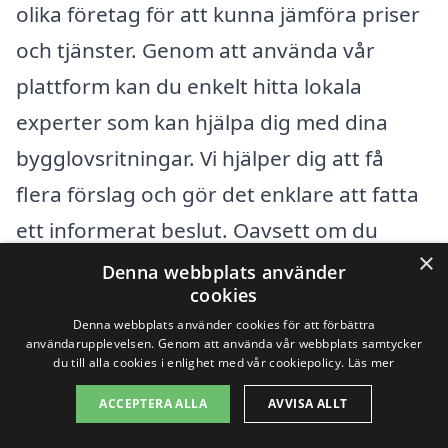
olika företag för att kunna jämföra priser
och tjänster. Genom att använda vår
plattform kan du enkelt hitta lokala
experter som kan hjälpa dig med dina
bygglovsritningar. Vi hjälper dig att få
flera förslag och gör det enklare att fatta
ett informerat beslut. Oavsett om du
×
planerar en liten renovering eller ett stort
Denna webbplats använder
cookies
byggprojekt, kan rätt ritningar vara
Denna webbplats använder cookies för att förbättra
avgörande för att säkerställa att ditt
användarupplevelsen. Genom att använda vår webbplats samtycker
du till alla cookies i enlighet med vår cookiepolicy.
Läs mer
projekt genomförs smidigt och enligt
ACCEPTERA ALLA
AVVISA ALLT
gällande lagar.