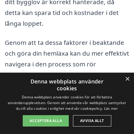
ditt bygglov är korrekt hanterade, då
detta kan spara tid och kostnader i det
långa loppet.
Genom att ta dessa faktorer i beaktande
och göra din hemläxa kan du mer effektivt
navigera i den process som rör
bygglovsritningar i Berg och förbereda
×
Denna webbplats använder
dig för att ta nästa steg i ditt byggprojekt.
cookies
Denna webbplats använder cookies för att förbättra
användarupplevelsen. Genom att använda vår webbplats samtycker
Få 3 erbjudanden, gratis och utan
du till alla cookies i enlighet med vår cookiepolicy.
Läs mer
förpliktelser
ACCEPTERA ALLA
AVVISA ALLT