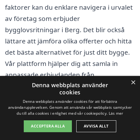
faktorer kan du enklare navigera i urvalet
av företag som erbjuder
bygglovsritningar i Berg. Det blir också
lättare att jämföra olika offerter och hitta
det bästa alternativet för just ditt bygge.
Vår plattform hjälper dig att samla in
anpassade erbjudanden från
×
Denna webbplats använder
professionella aktörer inom
cookies
bygglovsritningar, vilket gör processen
Denna webbplats använder cookies för att förbättra
ännu smidigare och mer transparent.
användarupplevelsen. Genom att använda vår webbplats samtycker
du till alla cookies i enlighet med vår cookiepolicy.
Läs mer
Tveka inte att använda våra resurser för
ACCEPTERA ALLA
AVVISA ALLT
att göra ditt byggprojekt framgångsrikt!