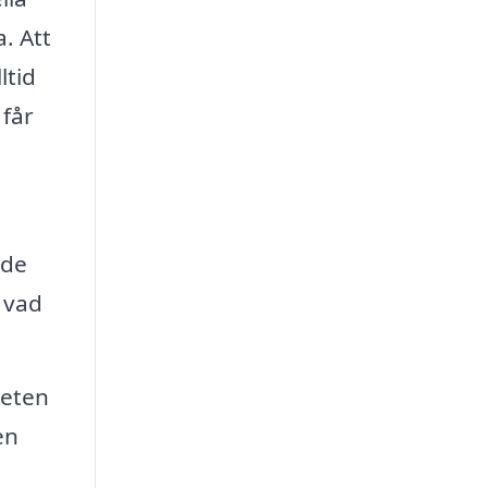
. Att
ltid
 får
nde
 vad
teten
en