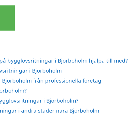
 på bygglovsritningar i Björboholm hjälpa till med?
vsritningar i Björboholm
i Björboholm från professionella företag
jörboholm?
bygglovsritningar i Björboholm?
itningar i andra städer nära Björboholm