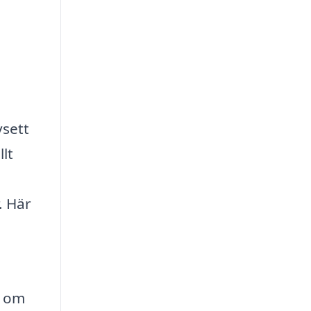
vsett
lt
. Här
a om