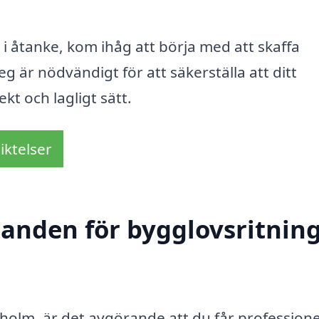
 i åtanke, kom ihåg att börja med att skaffa
g är nödvändigt för att säkerställa att ditt
kt och lagligt sätt.
iktelser
udanden för bygglovsritnin
holm, är det avgörande att du får professione