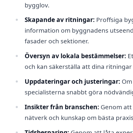
bygglov.
Skapande av ritningar:
Proffsiga by
information om byggnadens utseende 
fasader och sektioner.
Översyn av lokala bestämmelser:
Et
och kan säkerställa att dina ritninga
Uppdateringar och justeringar:
Om 
specialisterna snabbt göra nödvändig
Insikter från branschen:
Genom att an
nätverk och kunskap om bästa praxis
Tidsbesparing:
Genom att låta exper