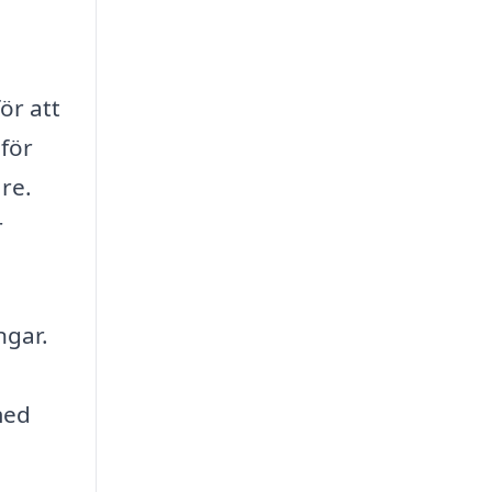
ör att
 för
re.
r
ngar.
med