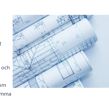
t
 och
nom
komma