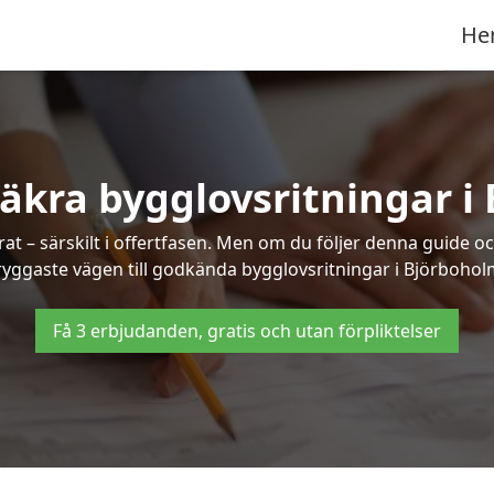
He
säkra bygglovsritningar i
at – särskilt i offertfasen. Men om du följer denna guide oc
ryggaste vägen till godkända bygglovsritningar i Björbohol
Få 3 erbjudanden, gratis och utan förpliktelser