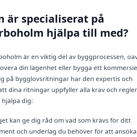
 är specialiserat på
örboholm hjälpa till med?
boholm är en viktig del av byggprocessen, oa
novera din lägenhet eller bygga ett kommersiel
sig på bygglovsritningar har den expertis och
tt dina ritningar uppfyller alla krav och regler
 hjälpa dig:
et kan ge dig råd om vad som krävs för ditt
okument och underlag du behöver för att ansök