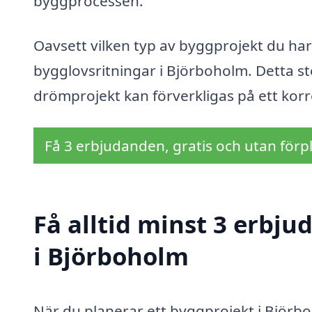
byggprocessen.
Oavsett vilken typ av byggprojekt du har
bygglovsritningar i Björboholm. Detta ste
drömprojekt kan förverkligas på ett korre
Få 3 erbjudanden, gratis och utan förpl
Få alltid minst 3 erbj
i Björboholm
När du planerar ett byggprojekt i Björbo