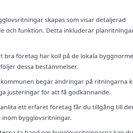
gglovsritningar skapas som visar detaljerad
och funktion. Detta inkluderar planritningar
t bra företag har koll på de lokala byggnorm
r följer dessa bestämmelser.
kommunen begär ändringar på ritningarna 
a justeringar för att få godkännande.
lita ett erfaret företag får du tillgång till de
 inom bygglovsritningar.
terna ta hand om bygglovsritningarna kan d