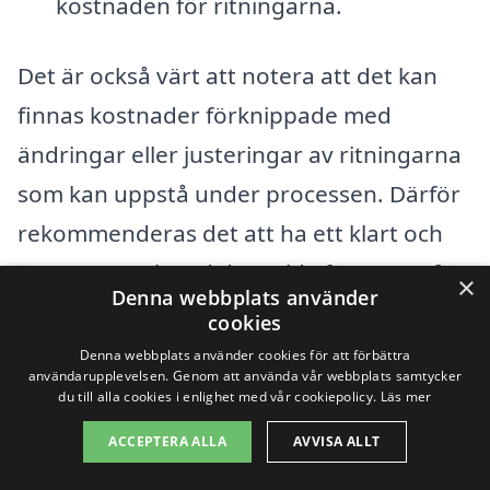
kostnaden för ritningarna.
Det är också värt att notera att det kan
finnas kostnader förknippade med
ändringar eller justeringar av ritningarna
som kan uppstå under processen. Därför
rekommenderas det att ha ett klart och
öppet samtal med det valda företaget för
×
Denna webbplats använder
bygglovsritningar i Björkvik, för att
cookies
säkerställa att alla förväntningar och krav
Denna webbplats använder cookies för att förbättra
användarupplevelsen. Genom att använda vår webbplats samtycker
enas innan arbetet påbörjas.
du till alla cookies i enlighet med vår cookiepolicy.
Läs mer
ACCEPTERA ALLA
AVVISA ALLT
Genom att använda vår plattform kan du