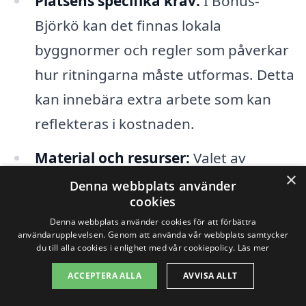
Platsens specifika krav:
I Bohus-
Björkö kan det finnas lokala
byggnormer och regler som påverkar
hur ritningarna måste utformas. Detta
kan innebära extra arbete som kan
reflekteras i kostnaden.
Material och resurser:
Valet av
×
material och hur detaljerade
Denna webbplats använder
cookies
ritningarna måste vara kan också
Denna webbplats använder cookies för att förbättra
påverka priset.
användarupplevelsen. Genom att använda vår webbplats samtycker
du till alla cookies i enlighet med vår cookiepolicy.
Läs mer
Genom att vara medveten om dessa
ACCEPTERA ALLA
AVVISA ALLT
faktorer kan du lättare förstå vad som