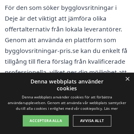
För den som söker bygglovsritningar i
Deje är det viktigt att jämföra olika
offertalternativ från lokala leverantörer.
Genom att använda en plattform som
bygglovsritningar-pris.se kan du enkelt få
tillgång till flera förslag från kvalificerade
professionella, vilket ger dig möjlighet att
×
Denna webbplats använder
göra en informerad jämförelse. Tänk på
cookies
att, även om priset är en viktig faktor, bör
Denna webbplats använder cookies för att förbättra
användarupplevelsen. Genom att använda vår webbplats samtycker
kvaliteten på arbetet och den kundservice
du till alla cookies i enlighet med vår cookiepolicy.
Läs mer
som erbjuds också spela en avgörande
ACCEPTERA ALLA
AVVISA ALLT
roll i ditt val av firma för