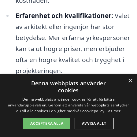
kostnaden.
Erfarenhet och kvalifikationer:
Valet
av arkitekt eller ingenjör har stor
betydelse. Mer erfarna yrkespersoner
kan ta ut högre priser, men erbjuder
ofta en högre kvalitet och trygghet i
projekteringen.
×
Denna webbplats använder
Tidsramar:
Om projektet behöver
cookies
snabbas på kan detta också leda till
Denna webbplats använder cookies för att förbättra
användarupplevelsen. Genom att använda vår webbplats samtycker
högre kostnader, då yrkespersoner
du till alla cookies i enlighet med vår cookiepolicy.
Läs mer
kan behöva prioritera ditt projekt
ACCEPTERA ALLA
AVVISA ALLT
framför andra.