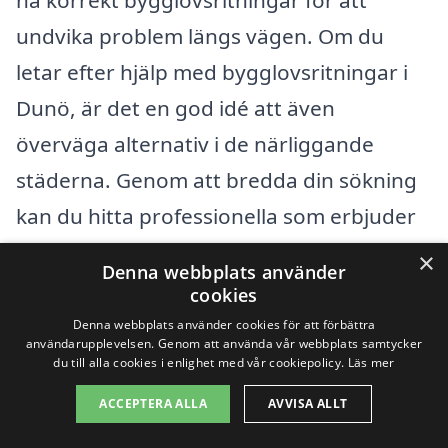
ha korrekt bygglovsritningar för att
undvika problem längs vägen. Om du
letar efter hjälp med bygglovsritningar i
Dunö, är det en god idé att även
överväga alternativ i de närliggande
städerna. Genom att bredda din sökning
kan du hitta professionella som erbjuder
konkurrenskraftiga priser och hög
×
Denna webbplats använder
kvalitet. Här är några städer i närheten av
cookies
Dunö där du kan söka hjälp:
Denna webbplats använder cookies för att förbättra
användarupplevelsen. Genom att använda vår webbplats samtycker
du till alla cookies i enlighet med vår cookiepolicy.
Läs mer
Kalmar
ACCEPTERA ALLA
AVVISA ALLT
Nybro