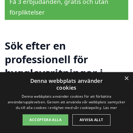
Få 3 erbjudanden, gratis och utan
förpliktelser
Sök efter en
professionell för
bygglovsritningar i
×
Denna webbplats använder
andra städer nära
cookies
Ersmark
Denna webbplats använder cookies för att förbättra
användarupplevelsen. Genom att använda vår webbplats samtycker
du till alla cookies i enlighet med vår cookiepolicy.
Läs mer
ACCEPTERA ALLA
AVVISA ALLT
Att hitta rätt hjälp för
bygglovsritningar i