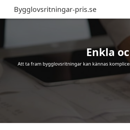
Bygglovsritningar-pris.se
Enkla oc
Att ta fram bygglovsritningar kan kännas komplicer