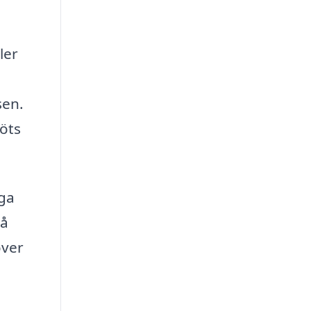
ler
sen.
köts
iga
på
över