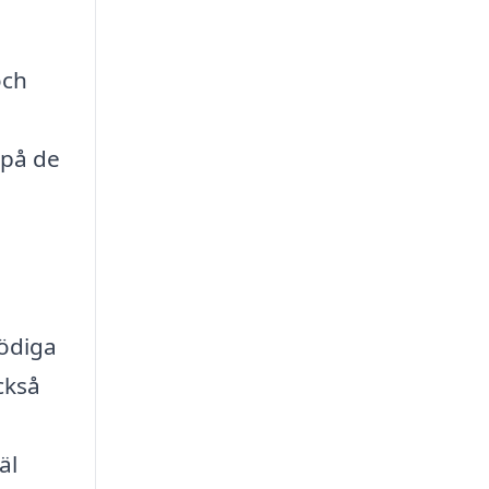
och
 på de
nödiga
ckså
äl