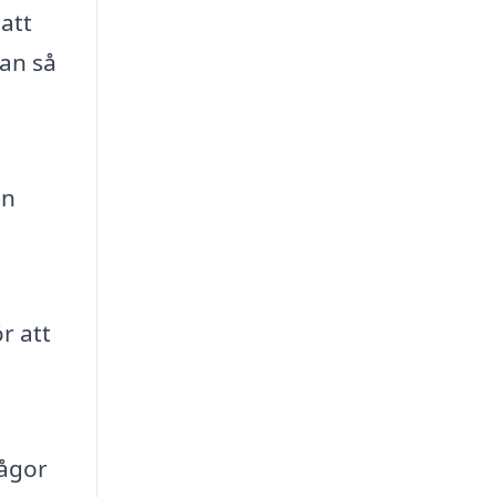
att
an så
en
r att
rågor