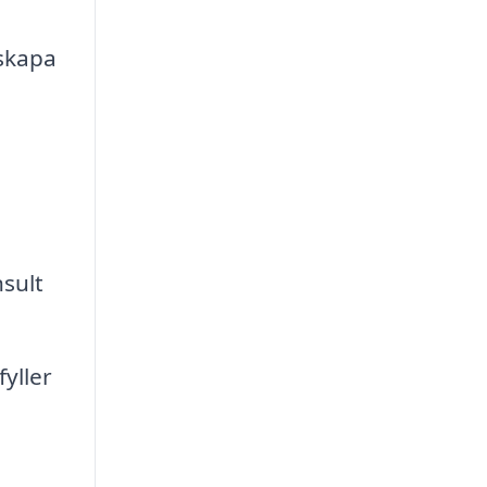
 skapa
nsult
yller