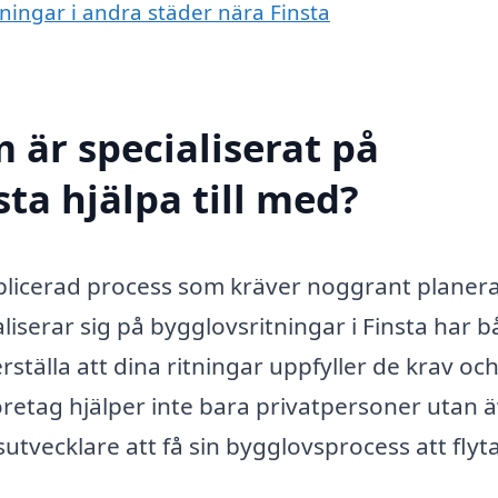
tningar i andra städer nära Finsta
 är specialiserat på
sta hjälpa till med?
plicerad process som kräver noggrant planer
liserar sig på bygglovsritningar i Finsta har 
ställa att dina ritningar uppfyller de krav oc
retag hjälper inte bara privatpersoner utan 
utvecklare att få sin bygglovsprocess att flyt