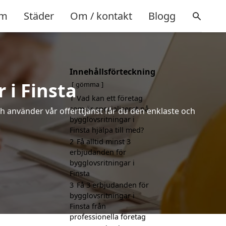
m
Städer
Om / kontakt
Blogg
Innehållsförteckning
 i Finsta
gömma
1
Vad kan ett företag
som är specialiserat på
h använder vår offerttjänst får du den enklaste och
bygglovsritningar i
Finsta hjälpa till med?
2
Få alltid minst 3
erbjudanden för
bygglovsritningar i
Finsta
3
Få 3 erbjudanden för
bygglovsritningar i
Finsta från
professionella företag