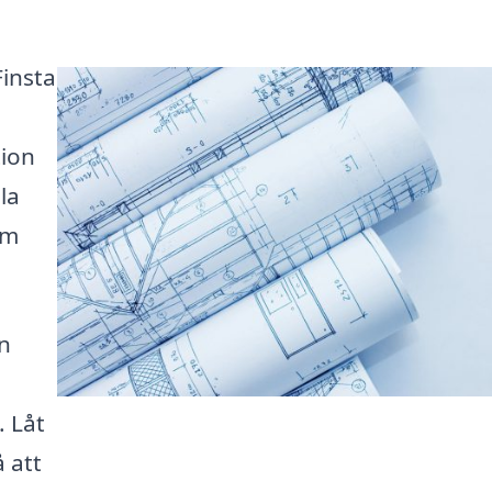
Finsta
tion
la
om
in
. Låt
å att