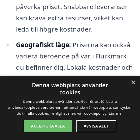
påverka priset. Snabbare leveranser
kan kräva extra resurser, vilket kan
leda till högre kostnader.
Geografiskt läge:
Priserna kan också
variera beroende på var i Flurkmark
du befinner dig. Lokala kostnader och
tillgång till tjänster kan påverka vad
×
Denna webbplats använder
du får betala för bygglovsritningar.
cookies
Denna webbplats använder cookies för att förbättra
Typ av bygglov:
Beroende på vilken
användarupplevelsen. Genom att använda vår webbplats samtycker
du till alla cookies i enlighet med vår cookiepolicy.
Läs mer
typ av bygglovsritningar du behöver
(exempelvis för nybyggnad,
ACCEPTERA ALLA
AVVISA ALLT
tillbyggnad, eller renovering), kan