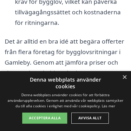
krav för bygglov, vilket kan påverka
tillvägagångssättet och kostnaderna
för ritningarna.
Det är alltid en bra idé att begära offerter
från flera företag för bygglovsritningar i
Gamleby. Genom att jämföra priser och
tjänster kan du hitta det bästa
×
Denna webbplats använder
alternativet som passar din budget och
cookies
dina behov. På vår plattform gör vi det
Denna webbplats använder cookies för att förbättra
användarupplevelsen. Genom att använda vår webbplats samtycker
enkelt för dig att få kontakt med
du till alla cookies i enlighet med vår cookiepolicy.
Läs mer
professionella företag som specialiserar
ACCEPTERA ALLA
AVVISA ALLT
sig på bygglovsritningar. Vi samlar in