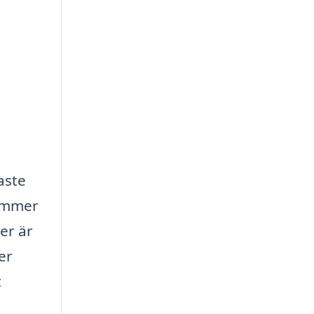
aste
kommer
er är
er
t