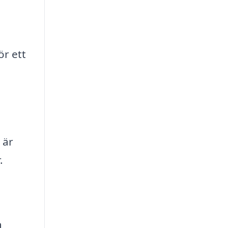
r ett
 är
.
a