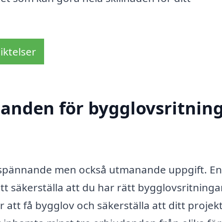
iktelser
udanden för bygglovsritnin
n spännande men också utmanande uppgift. En
t säkerställa att du har rätt bygglovsritningar
att få bygglov och säkerställa att ditt projek