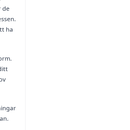
r de
essen.
tt ha
orm.
itt
ov
ningar
lan.