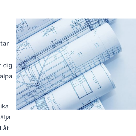
etar
r dig
jälpa
ika
älja
Låt