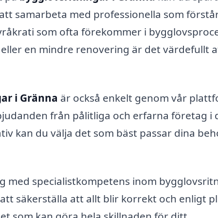
gt att samarbeta med professionella som förstå
byråkrati som ofta förekommer i bygglovsproc
eller en mindre renovering är det värdefullt a
gar i Gränna
är också enkelt genom vår plattf
bjudanden från pålitliga och erfarna företag i d
tiv kan du välja det som bäst passar dina beh
tag med specialistkompetens inom bygglovsrit
 säkerställa att allt blir korrekt och enligt p
tet som kan göra hela skillnaden för ditt