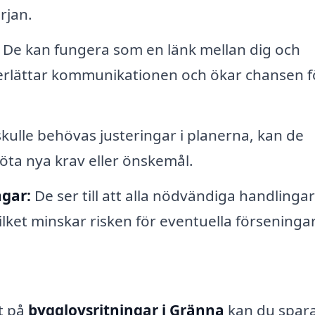
örjan.
De kan fungera som en länk mellan dig och
rlättar kommunikationen och ökar chansen fö
ulle behövas justeringar i planerna, kan de
öta nya krav eller önskemål.
ngar:
De ser till att alla nödvändiga handlingar
vilket minskar risken för eventuella förseningar
at på
bygglovsritningar i Gränna
kan du spar