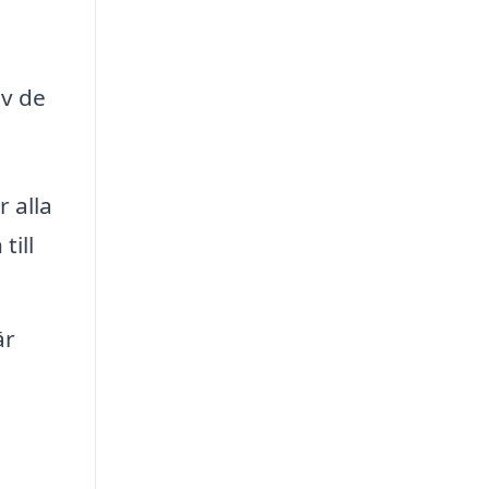
av de
 alla
till
är