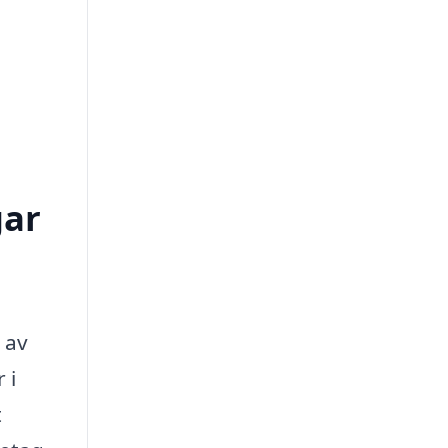
gar
 av
 i
t