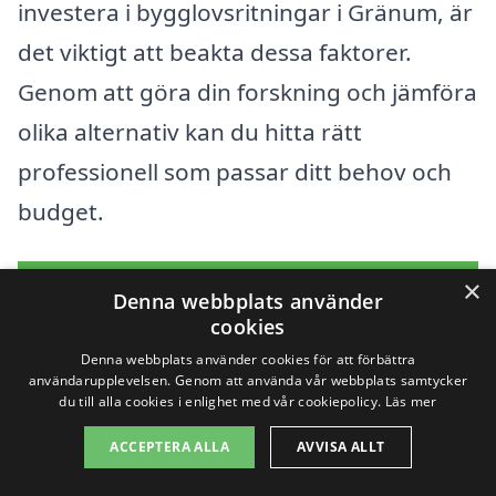
investera i bygglovsritningar i Gränum, är
det viktigt att beakta dessa faktorer.
Genom att göra din forskning och jämföra
olika alternativ kan du hitta rätt
professionell som passar ditt behov och
budget.
×
Få 3 erbjudanden, gratis och utan
Denna webbplats använder
cookies
förpliktelser
Denna webbplats använder cookies för att förbättra
användarupplevelsen. Genom att använda vår webbplats samtycker
du till alla cookies i enlighet med vår cookiepolicy.
Läs mer
Sök efter en
ACCEPTERA ALLA
AVVISA ALLT