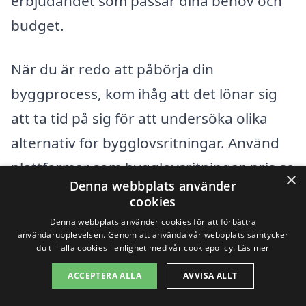
erbjudandet som passar dina behov och
budget.
När du är redo att påbörja din
byggprocess, kom ihåg att det lönar sig
att ta tid på sig för att undersöka olika
alternativ för bygglovsritningar. Använd
plattformar som bygglovsritningar-pris.se
×
Denna webbplats använder
för att få flera offerter från olika företag i
cookies
ditt närområde. På så sätt kan du enkelt
Denna webbplats använder cookies för att förbättra
användarupplevelsen. Genom att använda vår webbplats samtycker
jämföra priser och kvalifikationer, vilket
du till alla cookies i enlighet med vår cookiepolicy.
Läs mer
ger dig bästa möjliga resultat när du
ACCEPTERA ALLA
AVVISA ALLT
söker bygglovsritningar i Gunnarskog.