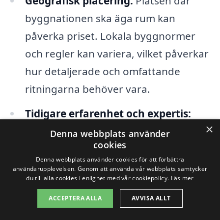
Geografisk placering:
Platsen där
byggnationen ska äga rum kan
påverka priset. Lokala byggnormer
och regler kan variera, vilket påverkar
hur detaljerade och omfattande
ritningarna behöver vara.
Tidigare erfarenhet och expertis:
×
Företag med lång erfarenhet och ett
Denna webbplats använder
cookies
gott rykte kan ta ut högre priser för
Denna webbplats använder cookies för att förbättra
sina tjänster. Det kan dock vara värt
användarupplevelsen. Genom att använda vår webbplats samtycker
du till alla cookies i enlighet med vår cookiepolicy.
Läs mer
det, då dessa företag ofta erbjuder
ACCEPTERA ALLA
AVVISA ALLT
högre kvalitet och bättre stöd genom
hela processen.