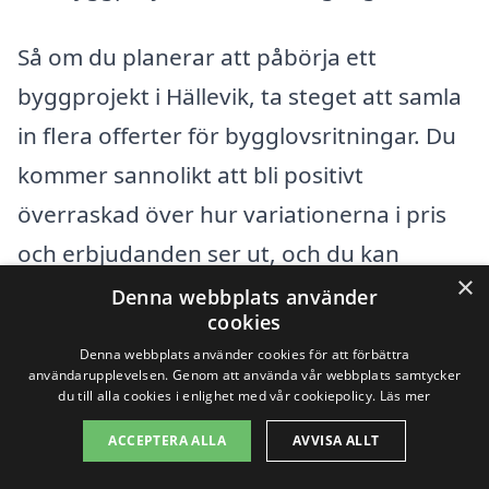
Så om du planerar att påbörja ett
byggprojekt i Hällevik, ta steget att samla
in flera offerter för bygglovsritningar. Du
kommer sannolikt att bli positivt
överraskad över hur variationerna i pris
och erbjudanden ser ut, och du kan
×
tryggt välja en samarbetspartner som
Denna webbplats använder
cookies
både passar din budget och uppfyller dina
Denna webbplats använder cookies för att förbättra
krav.
användarupplevelsen. Genom att använda vår webbplats samtycker
du till alla cookies i enlighet med vår cookiepolicy.
Läs mer
ACCEPTERA ALLA
AVVISA ALLT
Få 3 erbjudanden, gratis och utan
förpliktelser