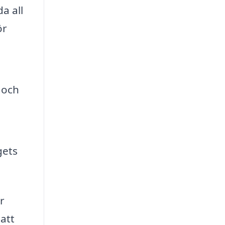
a all
ör
 och
gets
r
 att