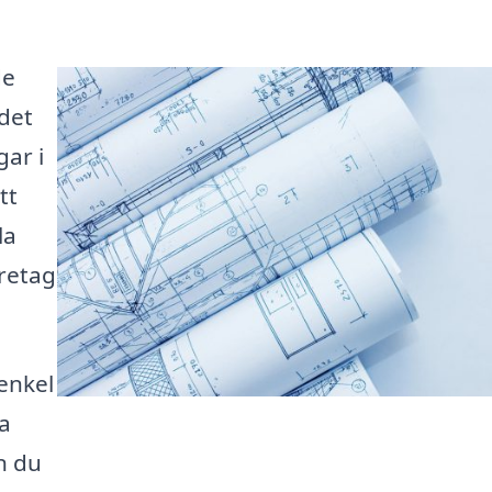
de
det
gar i
tt
la
öretag
enkel
la
n du