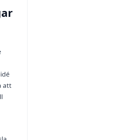
gar
e
 idé
 att
l
sla