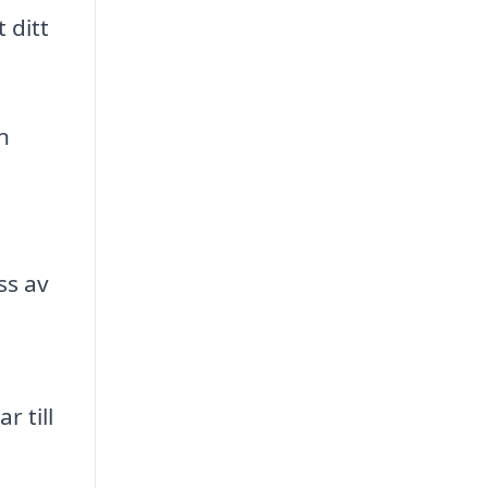
 ditt
n
ss av
r till