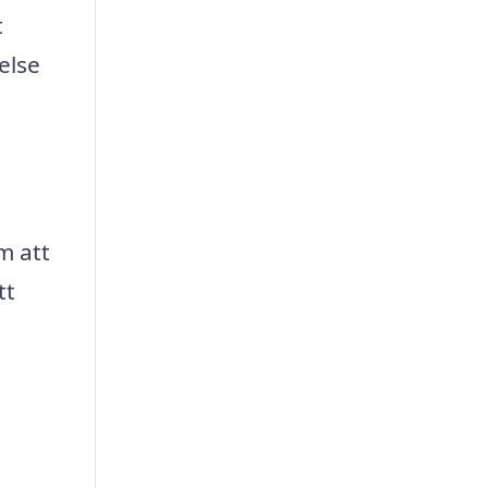
t
else
m att
tt