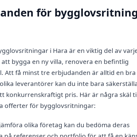
udanden för bygglovsritnin
ygglovsritningar i Hara är en viktig del av varj
tt bygga en ny villa, renovera en befintlig
 Att få minst tre erbjudanden är alltid en bra
lika leverantörer kan du inte bara säkerställa
t konkurrenskraftigt pris. Här är några skäl til
a offerter för bygglovsritningar:
ämföra olika företag kan du bedöma deras
 på referenser och portfolio för att få en kän