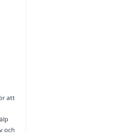
ör att
älp
v och