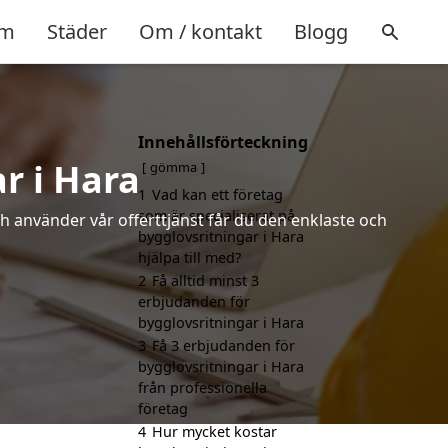
m
Städer
Om / kontakt
Blogg
Innehållsförteckning
r i Hara
gömma
1
Vad kan ett företag
som är specialiserat på
h använder vår offerttjänst får du den enklaste och
bygglovsritningar i Hara
hjälpa till med?
2
Få alltid minst 3
erbjudanden för
bygglovsritningar i Hara
3
Få 3 erbjudanden för
bygglovsritningar i Hara
från professionella
företag
4
Hur mycket kostar