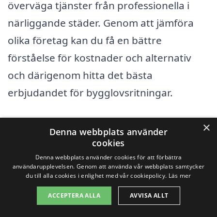
överväga tjänster från professionella i
närliggande städer. Genom att jämföra
olika företag kan du få en bättre
förståelse för kostnader och alternativ
och därigenom hitta det bästa
erbjudandet för bygglovsritningar.
Några städer som ligger nära Hissmofors
×
Denna webbplats använder
och där du kan hitta kompetenta företag
cookies
för bygglovsritningar är:
Denna webbplats använder cookies för att förbättra
användarupplevelsen. Genom att använda vår webbplats samtycker
du till alla cookies i enlighet med vår cookiepolicy.
Läs mer
Krokom
ACCEPTERA ALLA
AVVISA ALLT
Östersund