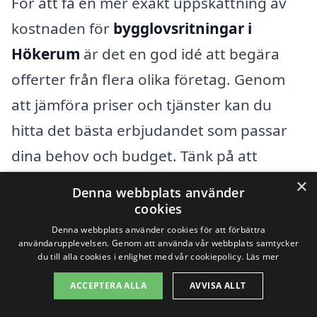
För att få en mer exakt uppskattning av
kostnaden för
bygglovsritningar i
Hökerum
är det en god idé att begära
offerter från flera olika företag. Genom
att jämföra priser och tjänster kan du
hitta det bästa erbjudandet som passar
dina behov och budget. Tänk på att
kvaliteten på ritningarna är avgörande
×
Denna webbplats använder
för hela projektets framgång, så välj en
cookies
leverantör med bra referenser och
Denna webbplats använder cookies för att förbättra
användarupplevelsen. Genom att använda vår webbplats samtycker
erfarenhet inom området.
du till alla cookies i enlighet med vår cookiepolicy.
Läs mer
ACCEPTERA ALLA
AVVISA ALLT
Få 3 erbjudanden, gratis och utan