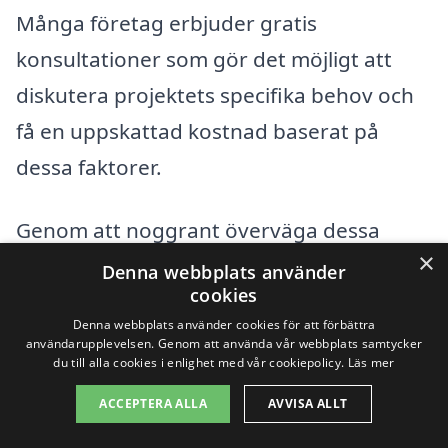
Många företag erbjuder gratis
konsultationer som gör det möjligt att
diskutera projektets specifika behov och
få en uppskattad kostnad baserat på
dessa faktorer.
Genom att noggrant överväga dessa
×
aspekter kan du hitta den bästa lösningen
Denna webbplats använder
cookies
för dina bygglovsritningar i Hölö. Använd
Denna webbplats använder cookies för att förbättra
vår plattform för att snabbt och enkelt få
användarupplevelsen. Genom att använda vår webbplats samtycker
du till alla cookies i enlighet med vår cookiepolicy.
Läs mer
kontakt med professionella inom området
ACCEPTERA ALLA
AVVISA ALLT
och hitta ditt perfekta erbjudande.