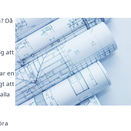
a? Då
ig att
ar en
gt att
alla
öra