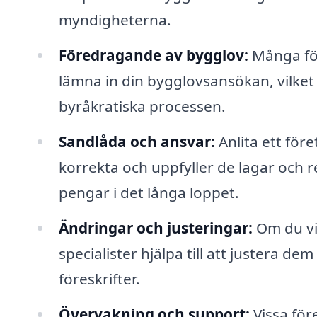
myndigheterna.
Föredragande av bygglov:
Många för
lämna in din bygglovsansökan, vilket
byråkratiska processen.
Sandlåda och ansvar:
Anlita ett före
korrekta och uppfyller de lagar och r
pengar i det långa loppet.
Ändringar och justeringar:
Om du vil
specialister hjälpa till att justera d
föreskrifter.
Övervakning och support:
Vissa för