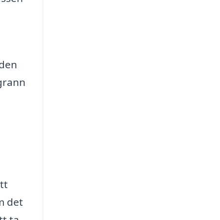
 den
ggrann
tt
m det
t ta