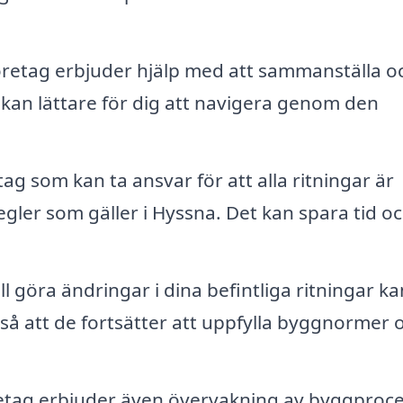
etag erbjuder hjälp med att sammanställa o
 kan lättare för dig att navigera genom den
tag som kan ta ansvar för att alla ritningar är
egler som gäller i Hyssna. Det kan spara tid o
l göra ändringar i dina befintliga ritningar ka
em så att de fortsätter att uppfylla byggnormer 
etag erbjuder även övervakning av byggproc