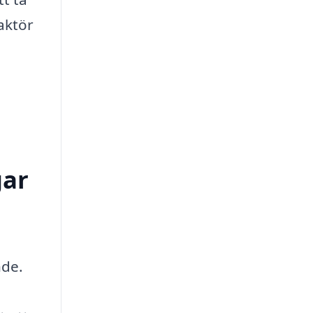
aktör
gar
nde.