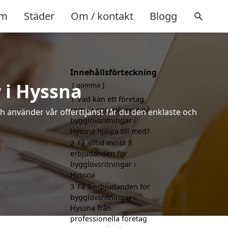
m
Städer
Om / kontakt
Blogg
Innehållsförteckning
 i Hyssna
gömma
1
Vad kan ett företag
som är specialiserat på
h använder vår offerttjänst får du den enklaste och
bygglovsritningar i
Hyssna hjälpa till med?
2
Få alltid minst 3
erbjudanden för
bygglovsritningar i
Hyssna
3
Få 3 erbjudanden för
bygglovsritningar i
Hyssna från
professionella företag