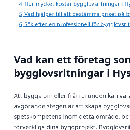
4
Hur mycket kostar bygglovsritningar i H
5
Vad hjälper till att bestämma priset på 
6
Sök efter en professionell för bygglovsr
Vad kan ett företag som
bygglovsritningar i Hys
Att bygga om eller från grunden kan var
avgörande stegen är att skapa bygglovsr
spetskompetens inom detta område, och 
förverkliga dina byggprojekt. Bygglovsritn