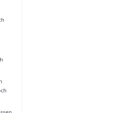
ch
ch
n
och
essen