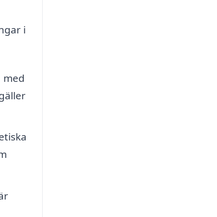
ngar i
ra med
gäller
etiska
om
är