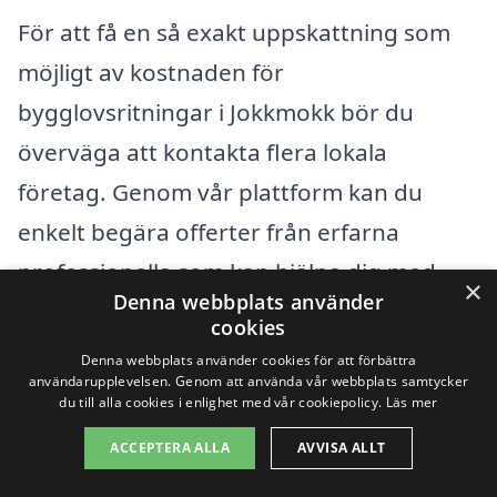
För att få en så exakt uppskattning som
möjligt av kostnaden för
bygglovsritningar i Jokkmokk bör du
överväga att kontakta flera lokala
företag. Genom vår plattform kan du
enkelt begära offerter från erfarna
professionella som kan hjälpa dig med
×
Denna webbplats använder
dina bygglovsritningar. Det är viktigt att
cookies
ställa frågor och förklara dina behov
Denna webbplats använder cookies för att förbättra
användarupplevelsen. Genom att använda vår webbplats samtycker
tydligt för att få en rättvis och
du till alla cookies i enlighet med vår cookiepolicy.
Läs mer
transparent prissättning.
ACCEPTERA ALLA
AVVISA ALLT