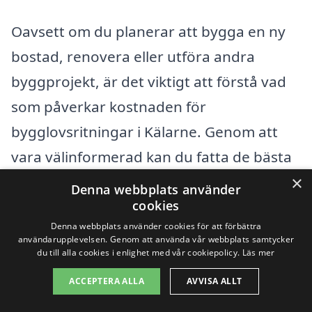
Oavsett om du planerar att bygga en ny
bostad, renovera eller utföra andra
byggprojekt, är det viktigt att förstå vad
som påverkar kostnaden för
bygglovsritningar i Kälarne. Genom att
vara välinformerad kan du fatta de bästa
besluten för ditt projekt och maximera
×
Denna webbplats använder
värdet av din investering.
cookies
Denna webbplats använder cookies för att förbättra
användarupplevelsen. Genom att använda vår webbplats samtycker
du till alla cookies i enlighet med vår cookiepolicy.
Läs mer
Få 3 erbjudanden, gratis och utan
förpliktelser
ACCEPTERA ALLA
AVVISA ALLT