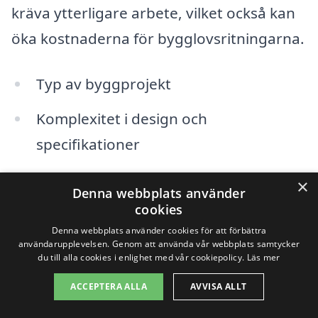
kräva ytterligare arbete, vilket också kan
öka kostnaderna för bygglovsritningarna.
Typ av byggprojekt
Komplexitet i design och
specifikationer
Tidsram och deadlines
×
Denna webbplats använder
cookies
Platsens specifika krav och regler
Denna webbplats använder cookies för att förbättra
användarupplevelsen. Genom att använda vår webbplats samtycker
Erfarenhet och renommé hos
du till alla cookies i enlighet med vår cookiepolicy.
Läs mer
arkitekten eller företaget
ACCEPTERA ALLA
AVVISA ALLT