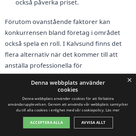
också påverka priset.
Förutom ovanstående faktorer kan
konkurrensen bland företag i området
också spela en roll. I Kalvsund finns det
flera alternativ när det kommer till att
anställa professionella för
bygglovsritningar
. Det är klokt att samla
×
Denna webbplats använder
in flera offerter för att säkerställa att du
cookies
får ett rimligt pris. Genom att använda
Denna webbplats använder cookies för att förbättra
användarupplevelsen. Genom att använda vår webbplats samtycker
plattformar som bygglovsritningar-pris.se
du till alla cookies i enlighet med vår cookiepolicy.
Läs mer
kan du enkelt jämföra priser och tjänster
ACCEPTERA ALLA
AVVISA ALLT
från olika leverantörer.