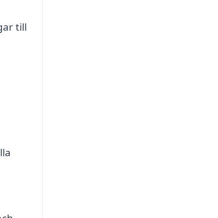
r till
lla