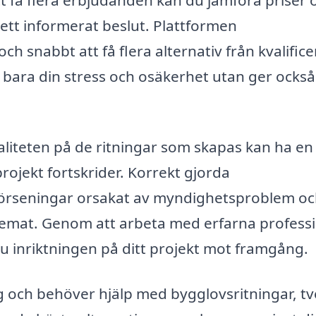
t få flera erbjudanden kan du jämföra priser 
ta ett informerat beslut. Plattformen
ch snabbt att få flera alternativ från kvalific
e bara din stress och osäkerhet utan ger också
valiteten på de ritningar som skapas kan ha en
rojekt fortskrider. Korrekt gjorda
 förseningar orsakat av myndighetsproblem oc
schemat. Genom att arbeta med erfarna profess
du inriktningen på ditt projekt mot framgång.
g och behöver hjälp med bygglovsritningar, t