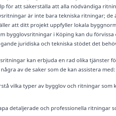
p för att säkerställa att alla nödvändiga ritni
ritningar är inte bara tekniska ritningar; de 
ller att ditt projekt uppfyller lokala byggnor
om bygglovsritningar i Köping kan du förvissa 
gande juridiska och tekniska stödet det behö
ritningar kan erbjuda en rad olika tjänster fö
 några av de saker som de kan assistera med:
rstå vilka typer av bygglov och ritningar som 
pa detaljerade och professionella ritningar 