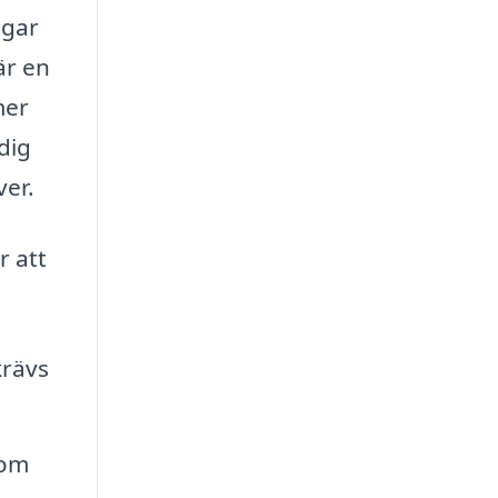
ngar
är en
mer
dig
ver.
r att
krävs
som