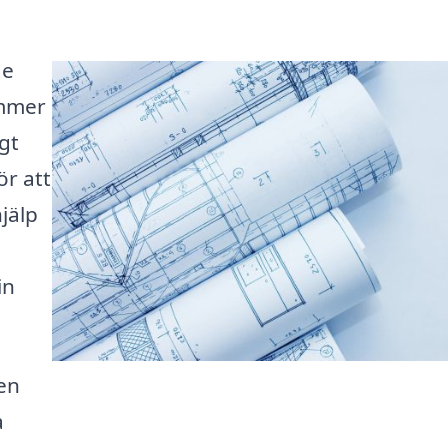
de
ommer
igt
ör att
jälp
in
 en
a