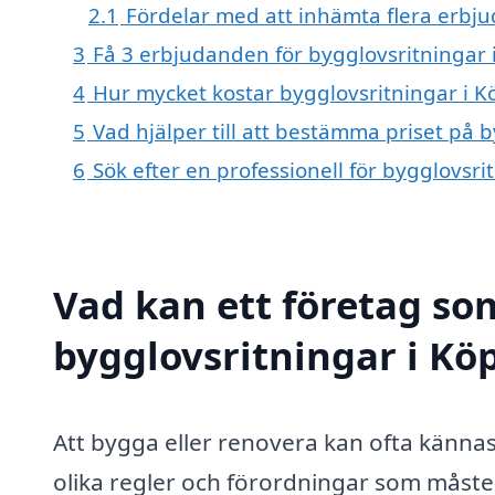
2.1
Fördelar med att inhämta flera erbj
3
Få 3 erbjudanden för bygglovsritningar i
4
Hur mycket kostar bygglovsritningar i K
5
Vad hjälper till att bestämma priset på 
6
Sök efter en professionell för bygglovsr
Vad kan ett företag som
bygglovsritningar i Köp
Att bygga eller renovera kan ofta kännas
olika regler och förordningar som måste 