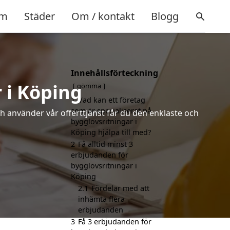
m
Städer
Om / kontakt
Blogg
Innehållsförteckning
 i Köping
gömma
1
Vad kan ett företag
som är specialiserat på
h använder vår offerttjänst får du den enklaste och
bygglovsritningar i
Köping hjälpa till med?
2
Få alltid minst 3
erbjudanden för
bygglovsritningar i
Köping
2.1
Fördelar med att
inhämta flera
erbjudanden
3
Få 3 erbjudanden för