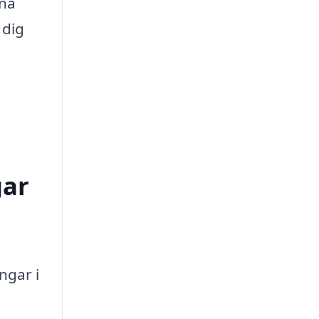
ina
 dig
gar
ngar i