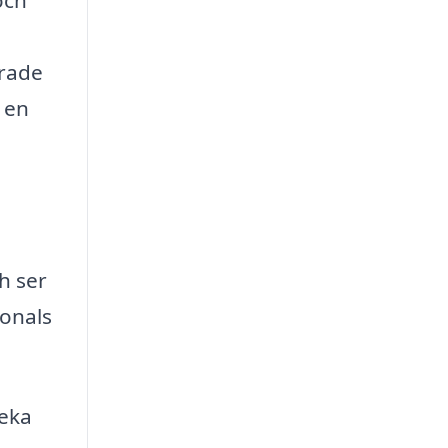
och
erade
 en
h ser
ionals
veka