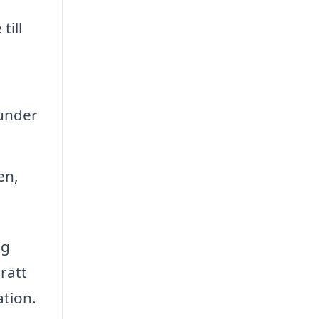
till
under
en,
ig
 rätt
ation.