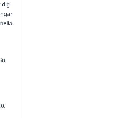
 dig
ingar
nella.
itt
tt