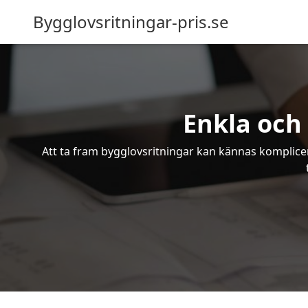
Bygglovsritningar-pris.se
Enkla och 
Att ta fram bygglovsritningar kan kännas komplicer