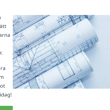
a
ätt
garna
r.
öra
om
mot
idag!