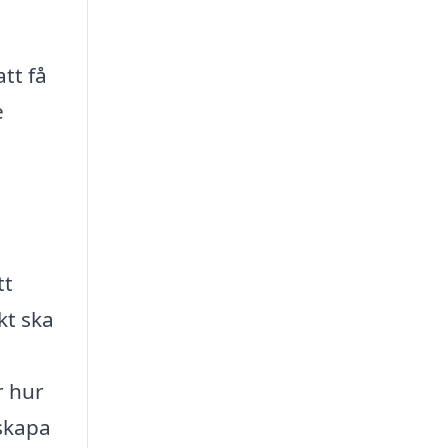
tt få
e
tt
kt ska
r hur
 skapa