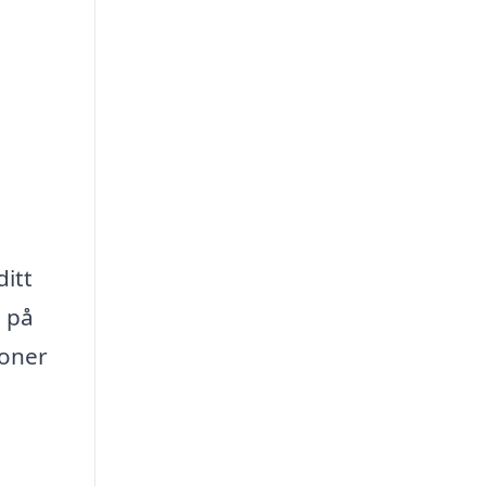
ditt
g på
soner