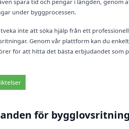
 även spara tid och pengar i längden, genom a
ringar under byggprocessen.
veka inte att söka hjälp från ett professionell
sritningar. Genom vår plattform kan du enkelt
törer för att hitta det bästa erbjudandet som 
iktelser
udanden för bygglovsritnin