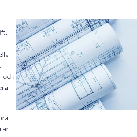
ft.
ella
t
ar och
era
öra
erar