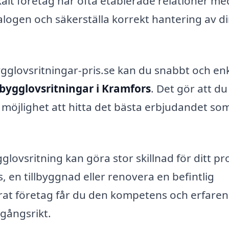
kalt företag har ofta etablerade relationer me
alogen och säkerställa korrekt hantering av d
lovsritningar-pris.se kan du snabbt och enk
bygglovsritningar i Kramfors
. Det gör att du
ig möjlighet att hitta det bästa erbjudandet so
lovsritning kan göra stor skillnad för ditt pro
 en tillbyggnad eller renovera en befintlig
erat företag får du den kompetens och erfare
mgångsrikt.