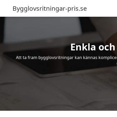
Bygglovsritningar-pris.se
Enkla och
Att ta fram bygglovsritningar kan kännas komplicer