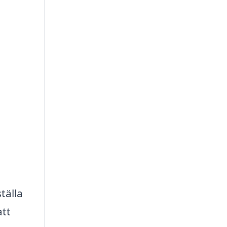
tälla
att