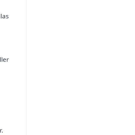
las
ller
r.