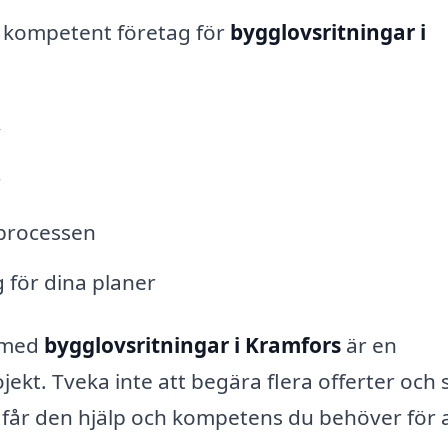
t kompetent företag för
bygglovsritningar i
v
r
processen
 för dina planer
g med
bygglovsritningar i Kramfors
är en
ekt. Tveka inte att begära flera offerter och s
u får den hjälp och kompetens du behöver för 