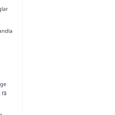
lar
andla
 ge
 få