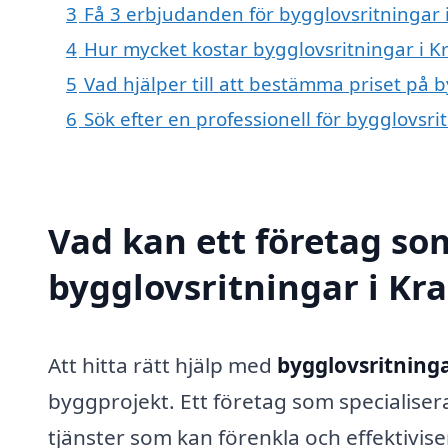
3
Få 3 erbjudanden för bygglovsritningar i
4
Hur mycket kostar bygglovsritningar i K
5
Vad hjälper till att bestämma priset på 
6
Sök efter en professionell för bygglovsr
Vad kan ett företag som
bygglovsritningar i Kra
Att hitta rätt hjälp med
bygglovsritninga
byggprojekt. Ett företag som specialise
tjänster som kan förenkla och effektivise