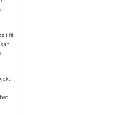
d
in
elt få
 kan
m
jekt,
nhet