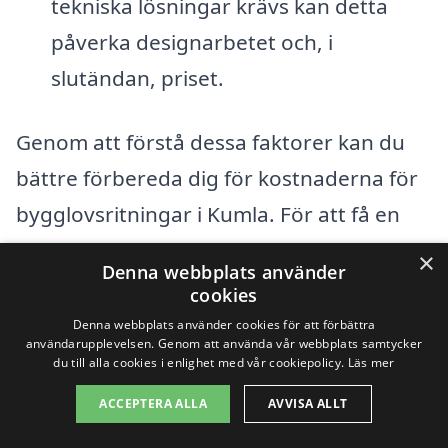
tekniska lösningar krävs kan detta
påverka designarbetet och, i
slutändan, priset.
Genom att förstå dessa faktorer kan du
bättre förbereda dig för kostnaderna för
bygglovsritningar i Kumla. För att få en
mer exakt kostnadsuppskattning är det
×
Denna webbplats använder
alltid bäst att kontakta flera företag och
cookies
begära offerter. Vår plattform,
Denna webbplats använder cookies för att förbättra
användarupplevelsen. Genom att använda vår webbplats samtycker
bygglovsritningar-pris.se, gör det enkelt
du till alla cookies i enlighet med vår cookiepolicy.
Läs mer
för dig att hitta pålitliga företag i ditt
ACCEPTERA ALLA
AVVISA ALLT
område och jämföra priser.