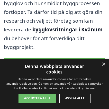
bygglov och hur smidigt byggprocessen
fortlöper. Ta därför tid på dig att göra din
research och välj ett företag som kan
leverera de
bygglovsritningar i Kvänum
du behöver för att förverkliga ditt
byggprojekt.
×
Få 3 erbjudanden, gratis och utan
Denna webbplats använder
cookies
förpliktelser
Denna webbplats använder cookies för att förbättra
användarupplevelsen. Genom att använda vår webbplats samtycker
du till alla cookies i enlighet med vår cookiepolicy.
Läs mer
Sök efter en
ACCEPTERA ALLA
AVVISA ALLT