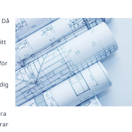
? Då
itt
för
dig
ära
erar