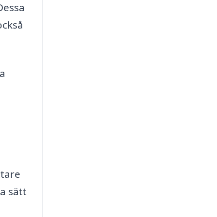
 Dessa
också
ka
ttare
a sätt