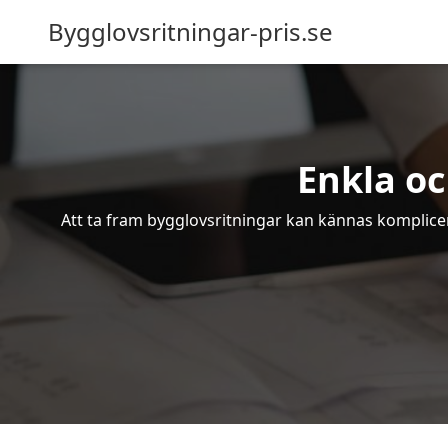
Bygglovsritningar-pris.se
Enkla oc
Att ta fram bygglovsritningar kan kännas komplicer