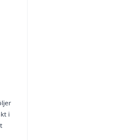
ljer
kt i
t