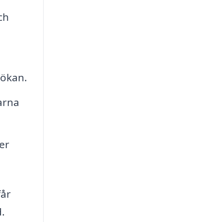
ch
sökan.
arna
er
får
d.