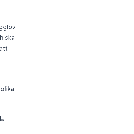
ygglov
h ska
att
 olika
la