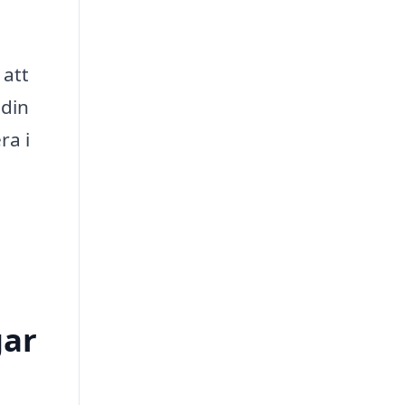
 att
 din
ra i
gar