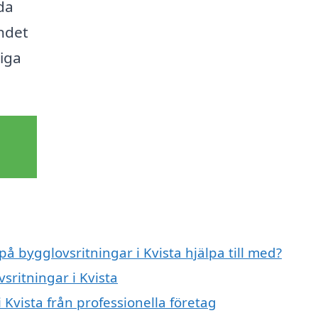
ida
andet
liga
på bygglovsritningar i Kvista hjälpa till med?
sritningar i Kvista
 Kvista från professionella företag