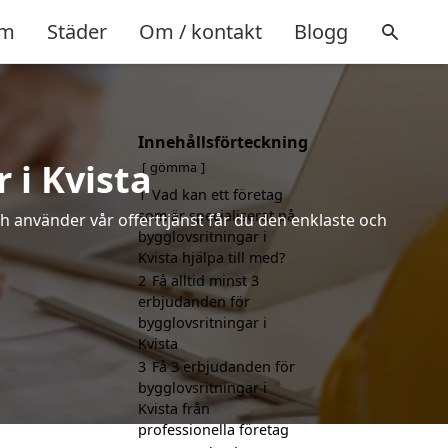
m
Städer
Om / kontakt
Blogg
Innehållsförteckning
 i Kvista
gömma
1
Vad kan ett företag
som är specialiserat på
h använder vår offerttjänst får du den enklaste och
bygglovsritningar i
Kvista hjälpa till med?
2
Få alltid minst 3
erbjudanden för
bygglovsritningar i
Kvista
3
Få 3 erbjudanden för
bygglovsritningar i
Kvista från
professionella företag