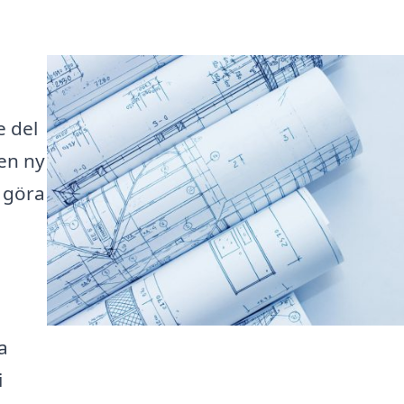
e del
en ny
r göra
a
i