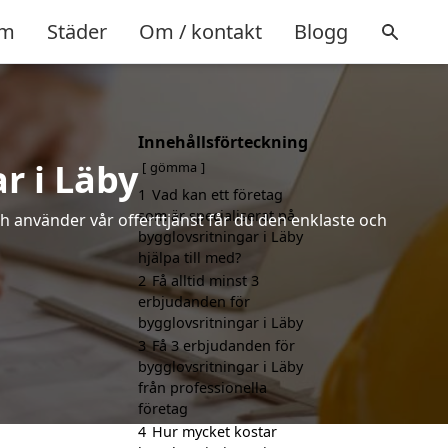
m
Städer
Om / kontakt
Blogg
Innehållsförteckning
r i Läby
gömma
1
Vad kan ett företag
som är specialiserat på
h använder vår offerttjänst får du den enklaste och
bygglovsritningar i Läby
hjälpa till med?
2
Få alltid minst 3
erbjudanden för
bygglovsritningar i Läby
3
Få 3 erbjudanden för
bygglovsritningar i Läby
från professionella
företag
4
Hur mycket kostar