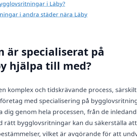
ygglovsritningar i Läby?
itningar i andra städer nära Läby
 är specialiserat på
y hjälpa till med?
n komplex och tidskrävande process, särskil
öretag med specialisering på bygglovsritning
da dig genom hela processen, från de inledan
d rätt bygglovsritningar kan du säkerställa att
 bestämmelser, vilket är avgörande för att und