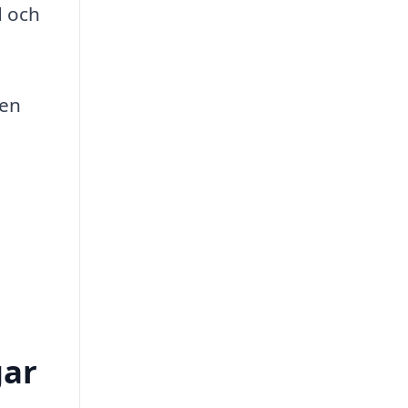
d och
 en
gar