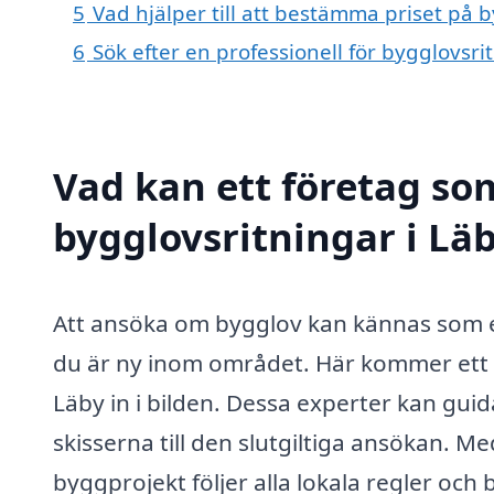
5
Vad hjälper till att bestämma priset på b
6
Sök efter en professionell för bygglovsr
Vad kan ett företag som
bygglovsritningar i Läb
Att ansöka om bygglov kan kännas som e
du är ny inom området. Här kommer ett f
Läby in i bilden. Dessa experter kan gui
skisserna till den slutgiltiga ansökan. Me
byggprojekt följer alla lokala regler och