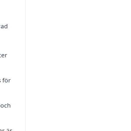
rad
ter
 för
 och
ar är