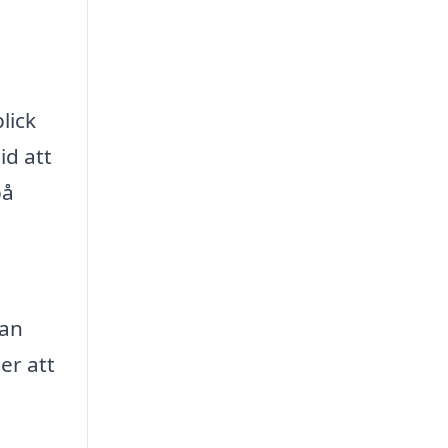
lick
id att
på
dan
er att