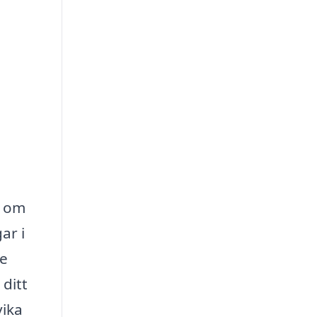
t om
ar i
de
 ditt
vika