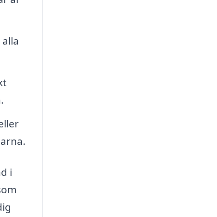
 alla
kt
.
ller
garna.
d i
 som
dig