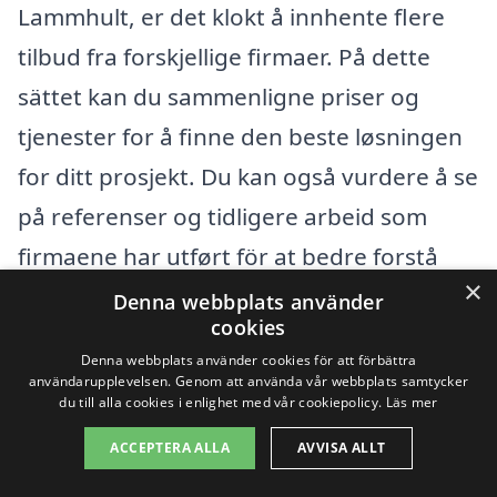
Lammhult, er det klokt å innhente flere
tilbud fra forskjellige firmaer. På dette
sättet kan du sammenligne priser og
tjenester for å finne den beste løsningen
for ditt prosjekt. Du kan også vurdere å se
på referenser og tidligere arbeid som
firmaene har utført för at bedre forstå
×
vilken kvalitet du kan förvente.
Denna webbplats använder
cookies
Denna webbplats använder cookies för att förbättra
Det kan også vara fördelaktigt att
användarupplevelsen. Genom att använda vår webbplats samtycker
diskutere dina behov med firmaene du
du till alla cookies i enlighet med vår cookiepolicy.
Läs mer
kontaktar. Mange aktører tilbyr tilpassede
ACCEPTERA ALLA
AVVISA ALLT
løsninger, så det kan være mulig å finne et