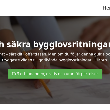
He
h säkra bygglovsritningar
at – särskilt i offertfasen. Men om du följer denna guide oc
tryggaste vägen till godkända bygglovsritningar i Lärbro.
Få 3 erbjudanden, gratis och utan förpliktelser