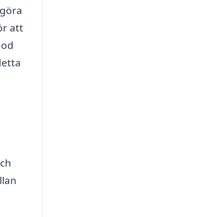
 göra
ör att
god
detta
och
llan