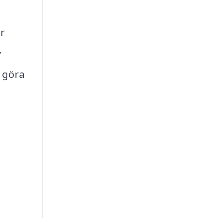
r
.
 göra
t