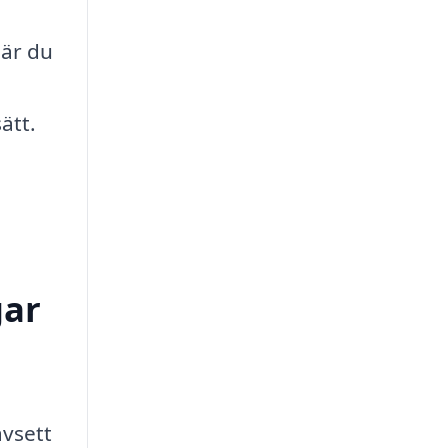
När du
ätt.
gar
vsett