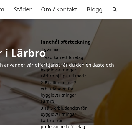
m
Städer
Om / kontakt
Blogg
Innehållsförteckning
 i Lärbro
gömma
1
Vad kan ett företag
som är specialiserat på
h använder vår offerttjänst får du den enklaste och
bygglovsritningar i
Lärbro hjälpa till med?
2
Få alltid minst 3
erbjudanden för
bygglovsritningar i
Lärbro
3
Få 3 erbjudanden för
bygglovsritningar i
Lärbro från
professionella företag