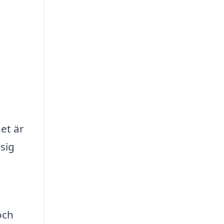
et är
sig
och