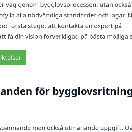
äker väg genom bygglovsprocessen, utan också
ppfylla alla nödvändiga standarder och lagar. 
det första steget att kontakta en expert på
att få din vision förverkligad på bästa möjliga s
iktelser
udanden för bygglovsritnin
n spännande men också utmanande uppgift. Oa