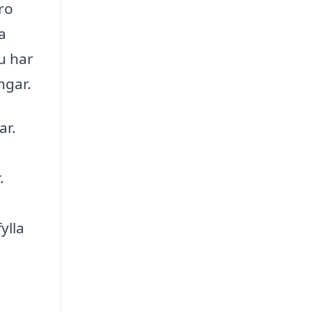
ro
a
u har
ngar.
ar.
.
d
ylla