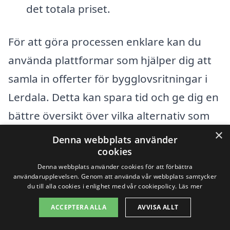
det totala priset.
För att göra processen enklare kan du
använda plattformar som hjälper dig att
samla in offerter för bygglovsritningar i
Lerdala. Detta kan spara tid och ge dig en
bättre översikt över vilka alternativ som
finns tillgängliga. Att få flera offerter ger
×
Denna webbplats använder
dig inte bara en chans att jämföra priser,
cookies
Denna webbplats använder cookies för att förbättra
utan också att utvärdera tjänsternas
användarupplevelsen. Genom att använda vår webbplats samtycker
du till alla cookies i enlighet med vår cookiepolicy.
Läs mer
kvalitet och omdömen från tidigare
kunder. Sammanfattningsvis, när du letar
ACCEPTERA ALLA
AVVISA ALLT
efter bygglovsritningar i Lerdala, är det