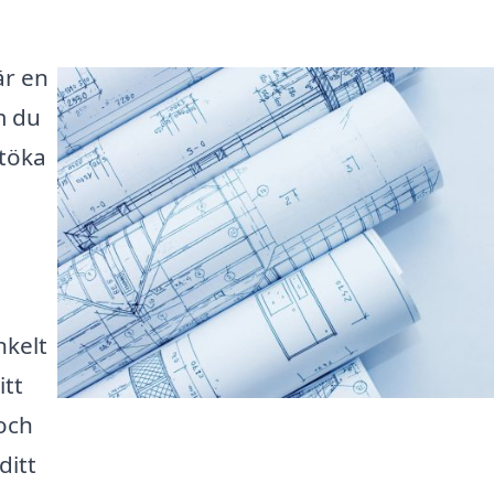
är en
m du
utöka
nkelt
itt
 och
ditt