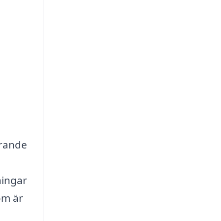
örande
ningar
om är