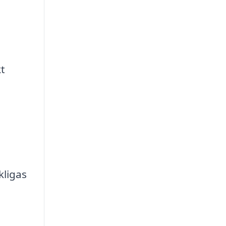
kt
kligas