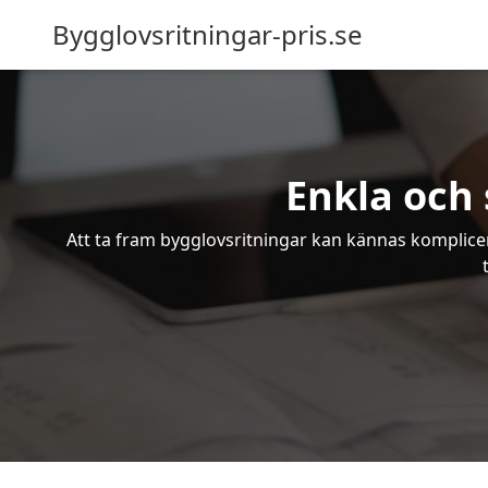
Bygglovsritningar-pris.se
Enkla och 
Att ta fram bygglovsritningar kan kännas komplicer