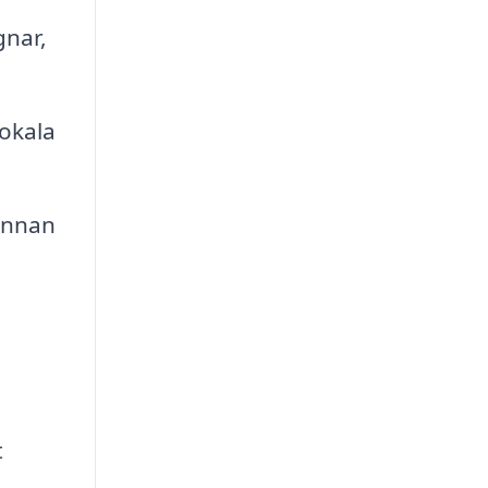
gnar,
okala
 innan
t