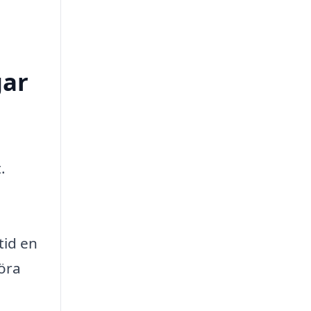
gar
.
tid en
göra