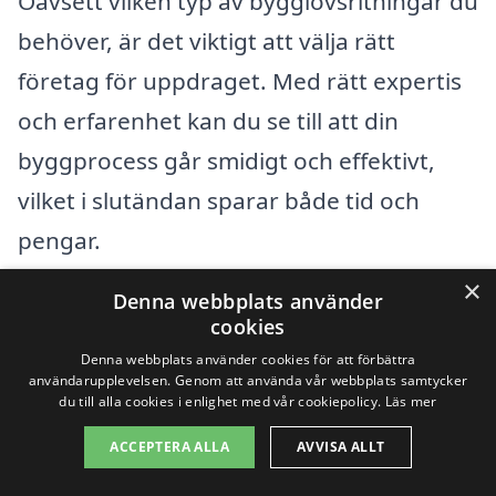
Oavsett vilken typ av bygglovsritningar du
behöver, är det viktigt att välja rätt
företag för uppdraget. Med rätt expertis
och erfarenhet kan du se till att din
byggprocess går smidigt och effektivt,
vilket i slutändan sparar både tid och
pengar.
×
Denna webbplats använder
Få 3 erbjudanden, gratis och utan
cookies
förpliktelser
Denna webbplats använder cookies för att förbättra
användarupplevelsen. Genom att använda vår webbplats samtycker
du till alla cookies i enlighet med vår cookiepolicy.
Läs mer
ACCEPTERA ALLA
AVVISA ALLT
Sök efter en