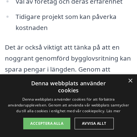
Val av företag och deras erfarenhet
Tidigare projekt som kan påverka
kostnaden
Det är också viktigt att tänka på att en
noggrant genomförd bygglovsritning kan
spara pengar i längden. Genom att
×
investera i professionella ritningar kan du
Denna webbplats använder
cookies
undvika problem längre fram i
Denna webbplats använder cookies för att förbättra
byggprocessen, vilket kan leda till extra
användarupplevelsen. Genom att använda vår webbplats samtycker
du till alla cookies i enlighet med vår cookiepolicy.
Läs mer
kostnader om något behöver göras om
eller om det uppstår komplikationer med
ACCEPTERA ALLA
AVVISA ALLT
bygglovet.