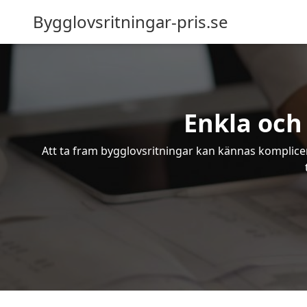
Bygglovsritningar-pris.se
Enkla och
Att ta fram bygglovsritningar kan kännas komplicer