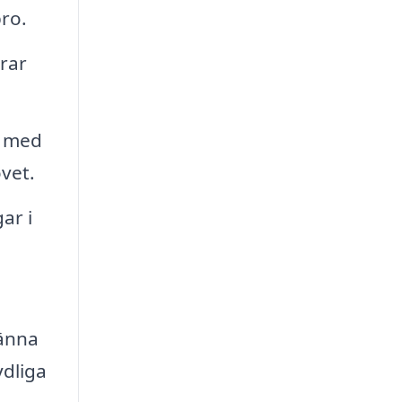
ro.
rar
n med
vet.
ar i
känna
ydliga