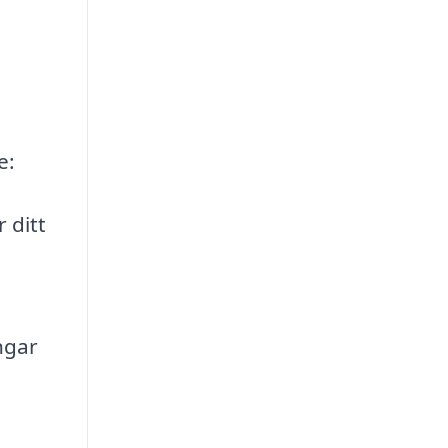
e:
 ditt
ngar