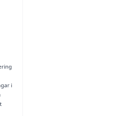
ering
gar i
a
t