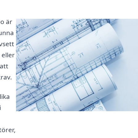
ro är
kunna
vsett
eller
att
krav.
lika
i
å
törer,