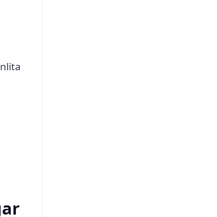
nlita
gar