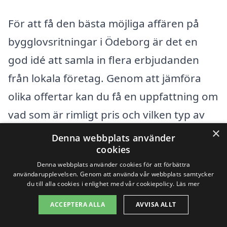
För att få den bästa möjliga affären på
bygglovsritningar i Ödeborg är det en
god idé att samla in flera erbjudanden
från lokala företag. Genom att jämföra
olika offertar kan du få en uppfattning om
vad som är rimligt pris och vilken typ av
×
tjänst varje företag erbjuder. På
Denna webbplats använder
cookies
bygglovsritningar-pris.se kan du enkelt
Denna webbplats använder cookies för att förbättra
begära offerter från flera specialister och
användarupplevelsen. Genom att använda vår webbplats samtycker
du till alla cookies i enlighet med vår cookiepolicy.
Läs mer
på så sätt säkerställa att du får rätt hjälp
till ett konkurrenskraftigt pris.
ACCEPTERA ALLA
AVVISA ALLT