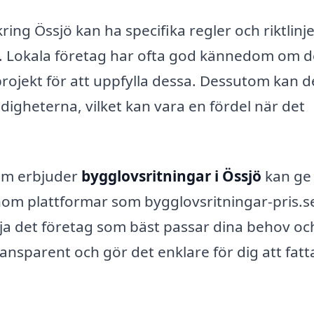
ring Össjö kan ha specifika regler och riktlinj
. Lokala företag har ofta god kännedom om 
projekt för att uppfylla dessa. Dessutom kan d
igheterna, vilket kan vara en fördel när det
som erbjuder
bygglovsritningar i Össjö
kan ge
enom plattformar som bygglovsritningar-pris.s
älja det företag som bäst passar dina behov oc
nsparent och gör det enklare för dig att fatta