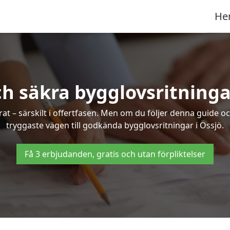
He
h säkra bygglovsritninga
at – särskilt i offertfasen. Men om du följer denna guide oc
tryggaste vägen till godkända bygglovsritningar i Össjö.
Få 3 erbjudanden, gratis och utan förpliktelser