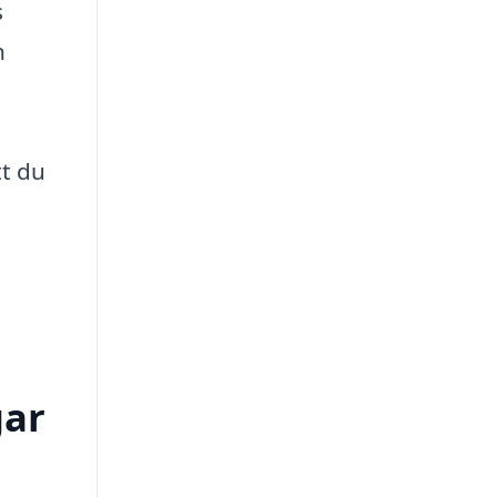
s
n
tt du
gar