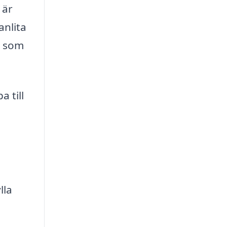
 är
anlita
t som
a till
lla