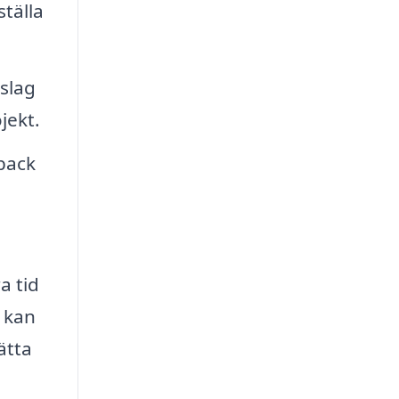
tälla
rslag
jekt.
back
a tid
 kan
ätta