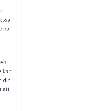
er
dessa
e ha
 en
e kan
h din
 ett