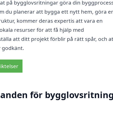
at på bygglovsritningar göra din byggproces
om du planerar att bygga ett nytt hem, göra e
truktur, kommer deras expertis att vara en
okala resurser för att få hjälp med
tälla att ditt projekt förblir på rätt spår, och a
ov godkänt.
iktelser
udanden för bygglovsritnin