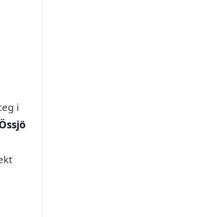
teg i
 Össjö
ekt