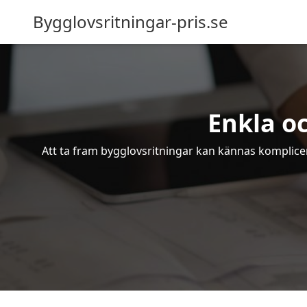
Bygglovsritningar-pris.se
Enkla oc
Att ta fram bygglovsritningar kan kännas komplicer