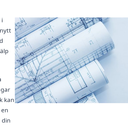
 i
nytt
nd
älp
a
ngar
k kan
 en
 din