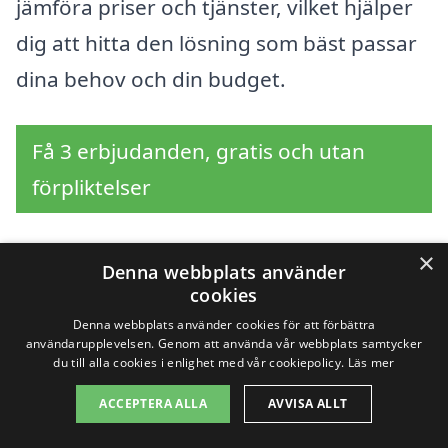
jämföra priser och tjänster, vilket hjälper
dig att hitta den lösning som bäst passar
dina behov och din budget.
Få 3 erbjudanden, gratis och utan
förpliktelser
×
Denna webbplats använder
Sök efter en
cookies
Denna webbplats använder cookies för att förbättra
professionell för
användarupplevelsen. Genom att använda vår webbplats samtycker
du till alla cookies i enlighet med vår cookiepolicy.
Läs mer
bygglovsritningar i
ACCEPTERA ALLA
AVVISA ALLT
andra städer nära Östra