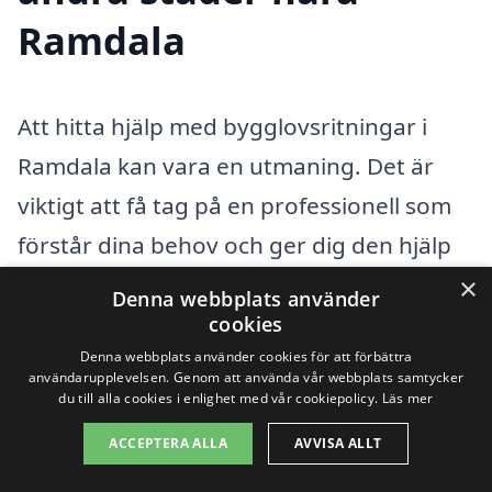
Ramdala
Att hitta hjälp med bygglovsritningar i
Ramdala kan vara en utmaning. Det är
viktigt att få tag på en professionell som
förstår dina behov och ger dig den hjälp
du behöver för att genomföra ditt
×
Denna webbplats använder
byggprojekt. Förutom Ramdala finns det
cookies
Denna webbplats använder cookies för att förbättra
flera närliggande städer där du kan hitta
användarupplevelsen. Genom att använda vår webbplats samtycker
kompetenta företag som kan hjälpa dig
du till alla cookies i enlighet med vår cookiepolicy.
Läs mer
med bygglovsritningar. Några av dessa
ACCEPTERA ALLA
AVVISA ALLT
städer inkluderar: