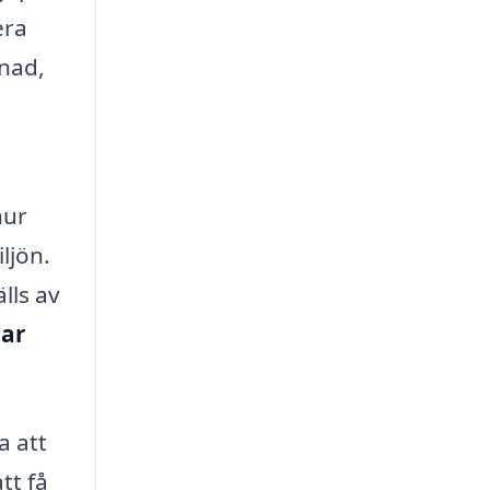
era
nad,
hur
ljön.
lls av
gar
a att
tt få