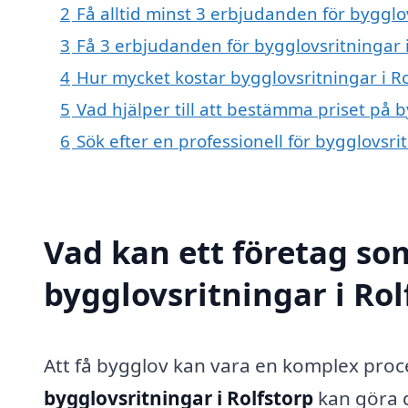
2
Få alltid minst 3 erbjudanden för bygglov
3
Få 3 erbjudanden för bygglovsritningar i
4
Hur mycket kostar bygglovsritningar i Ro
5
Vad hjälper till att bestämma priset på b
6
Sök efter en professionell för bygglovsri
Vad kan ett företag som
bygglovsritningar i Rol
Att få bygglov kan vara en komplex proce
bygglovsritningar i Rolfstorp
kan göra d