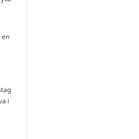
g en
stag
a i