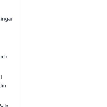
ningar
h
 och
i
din
ylla