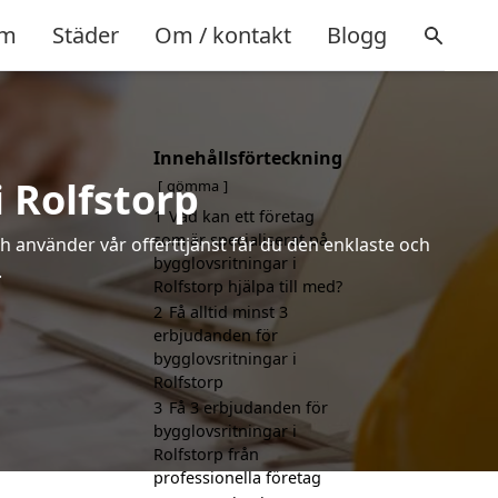
m
Städer
Om / kontakt
Blogg
Innehållsförteckning
 Rolfstorp
gömma
1
Vad kan ett företag
som är specialiserat på
h använder vår offerttjänst får du den enklaste och
bygglovsritningar i
.
Rolfstorp hjälpa till med?
2
Få alltid minst 3
erbjudanden för
bygglovsritningar i
Rolfstorp
3
Få 3 erbjudanden för
bygglovsritningar i
Rolfstorp från
professionella företag