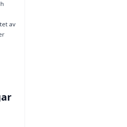
ch
tet av
er
gar