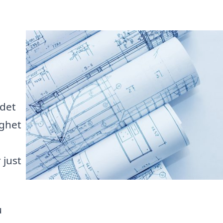
 det
ighet
 just
u