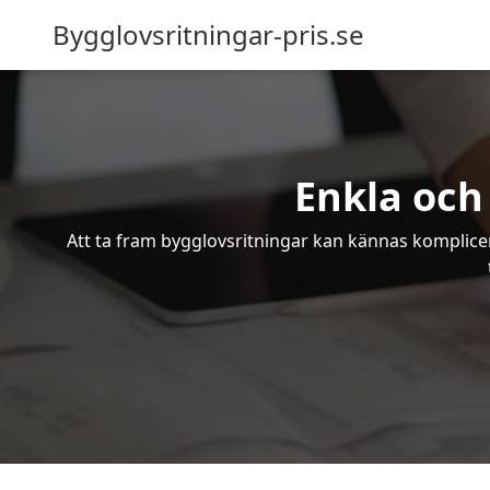
Bygglovsritningar-pris.se
Enkla och
Att ta fram bygglovsritningar kan kännas komplicer