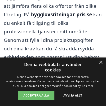
att jämföra flera olika offerter från olika
företag. På
bygglovsritningar-pris.se
kan
du enkelt få tillgång till olika
professionella tjänster i ditt område.
Genom att fylla i dina projektuppgifter
och dina krav kan du få skräddarsydda
erbjudanden som passar just dina behov.
×
Denna webbplats använder
Att jämföra priser och tjänster ger dig
cookies
möjlighet att hitta den bästa lösningen för
Denna webbplats använder cookies för att förbättra
användarupplevelsen. Genom att använda vår webbplats samtycker
ditt projekt och säkerställa att du
du till alla cookies i enlighet med vår cookiepolicy.
Läs mer
investerar i kvalitetsritningar som
ACCEPTERA ALLA
AVVISA ALLT
uppfyller alla nödvändiga krav.